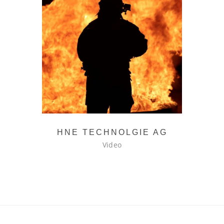
RG
HNE TECHNOLGIE AG
A
Video